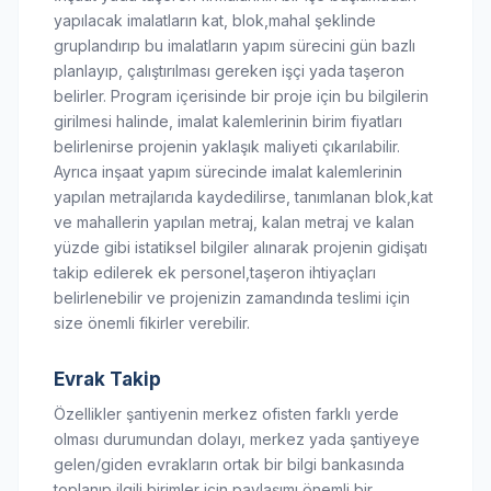
yapılacak imalatların kat, blok,mahal şeklinde
gruplandırıp bu imalatların yapım sürecini gün bazlı
planlayıp, çalıştırılması gereken işçi yada taşeron
belirler. Program içerisinde bir proje için bu bilgilerin
girilmesi halinde, imalat kalemlerinin birim fiyatları
belirlenirse projenin yaklaşık maliyeti çıkarılabilir.
Ayrıca inşaat yapım sürecinde imalat kalemlerinin
yapılan metrajlarıda kaydedilirse, tanımlanan blok,kat
ve mahallerin yapılan metraj, kalan metraj ve kalan
yüzde gibi istatiksel bilgiler alınarak projenin gidişatı
takip edilerek ek personel,taşeron ihtiyaçları
belirlenebilir ve projenizin zamandında teslimi için
size önemli fikirler verebilir.
Evrak Takip
Özellikler şantiyenin merkez ofisten farklı yerde
olması durumundan dolayı, merkez yada şantiyeye
gelen/giden evrakların ortak bir bilgi bankasında
toplanıp ilgili birimler için paylaşımı önemli bir