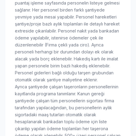
puantaj işleme sayfasında personelin listeye gelmesi
sağlanır. Her personel birden farklı şantiyede
yevmiye yada mesai yapabilir. Personel hareketleri
şantiye/proje bazlı aylık toplamları ile detaylı hareket
extreside çıkarılabilir. Personel nakit yada bankadan
ödeme yapılabilir, istenirse ödemeler çek ile
düzenlenebilir (Firma çekli yada ciro). Ayrıca
personeli herhangi bir durumdan dolayı ek olarak
alacak yada borç eklenebilir. Hakediş kartı ile imalat
yapan personele birim bazlı hakediş eklenebilir.
Personel giderleri bağlı olduğu tarşen grubundan
otomatik olarak şantiye maliyetine eklenir.
Ayrıca şantiyede çalışan taşeronların personellerinin
kayıtlarıda programa tanımlanır. Kanun gereği
şantiyede çalışan tüm personellerin sigortası firma
tarafından yapılacağından, bu personellerin aylık
sigortadaki maaş tutarları otomatik olarak
hesaplanarak bankadan toplu ödeme için liste
çıkarılıp yapılan ödeme toplamları her taşerona
ödeme olarak işlenebilir. 500+ üzeri personel çalışan