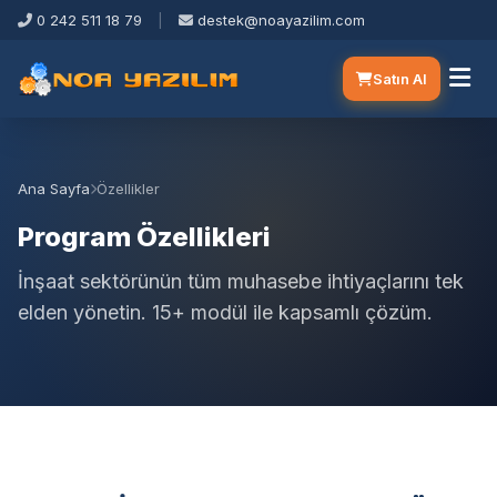
0 242 511 18 79
|
destek@noayazilim.com
Satın Al
Ana Sayfa
Özellikler
Program Özellikleri
İnşaat sektörünün tüm muhasebe ihtiyaçlarını tek
elden yönetin. 15+ modül ile kapsamlı çözüm.