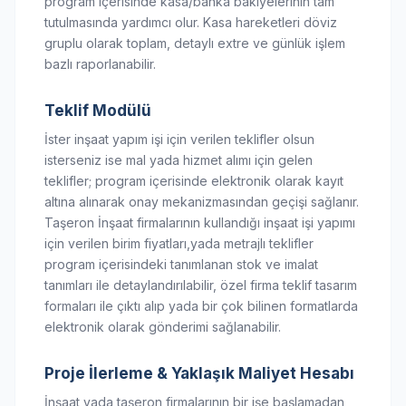
program içerisinde kasa/banka bakiyelerinin tam
tutulmasında yardımcı olur. Kasa hareketleri döviz
gruplu olarak toplam, detaylı extre ve günlük işlem
bazlı raporlanabilir.
Teklif Modülü
İster inşaat yapım işi için verilen teklifler olsun
isterseniz ise mal yada hizmet alımı için gelen
teklifler; program içerisinde elektronik olarak kayıt
altına alınarak onay mekanizmasından geçişi sağlanır.
Taşeron İnşaat firmalarının kullandığı inşaat işi yapımı
için verilen birim fiyatları,yada metrajlı teklifler
program içerisindeki tanımlanan stok ve imalat
tanımları ile detaylandırılabilir, özel firma teklif tasarım
formaları ile çıktı alıp yada bir çok bilinen formatlarda
elektronik olarak gönderimi sağlanabilir.
Proje İlerleme & Yaklaşık Maliyet Hesabı
İnşaat yada taşeron firmalarının bir işe başlamadan